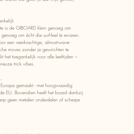
nkelijk
ngte is de GIBOARD klein genoeg om
genoeg om écht die surf-feel te ervaren.
oor een veerkrachtige, almost-wave-
sche moves zonder je gewrichten te
 het toegankelijk voor alle leeftijden –
ieuze trick vibes.
..
n Europa gemaakt - met hoogwaardig
 de EU. Bovendien heeft het board dankzij
werp geen metalen onderdelen of scherpe