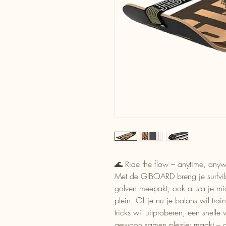
🌊 Ride the flow – anytime, any
Met de GIBOARD breng je surfvibe
golven meepakt, ook al sta je m
plein. Of je nu je balans wil traine
tricks wil uitproberen, een snelle
gewoon samen plezier maakt – de