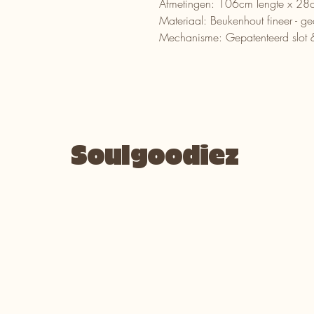
Afmetingen: 106cm lengte x 28
Materiaal: Beukenhout fineer - g
Mechanisme: Gepatenteerd slot &
Soulgoodiez