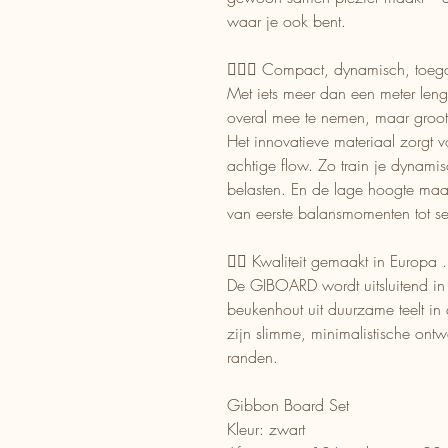
waar je ook bent.
🤸🏽‍♀️ Compact, dynamisch, toega
Met iets meer dan een meter le
overal mee te nemen, maar groot 
Het innovatieve materiaal zorgt v
achtige flow. Zo train je dynami
belasten. En de lage hoogte maakt
van eerste balansmomenten tot ser
👍🏽 Kwaliteit gemaakt in Europa .
De GIBOARD wordt uitsluitend i
beukenhout uit duurzame teelt in
zijn slimme, minimalistische ont
randen.
Gibbon Board Set
Kleur: zwart