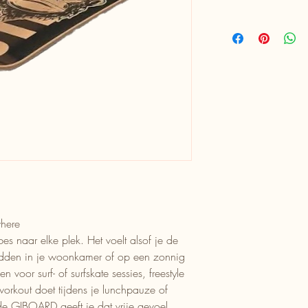
where
s naar elke plek. Het voelt alsof je de
idden in je woonkamer of op een zonnig
n voor surf- of surfskate sessies, freestyle
 workout doet tijdens je lunchpauze of
 GIBOARD geeft je dat vrije gevoel,