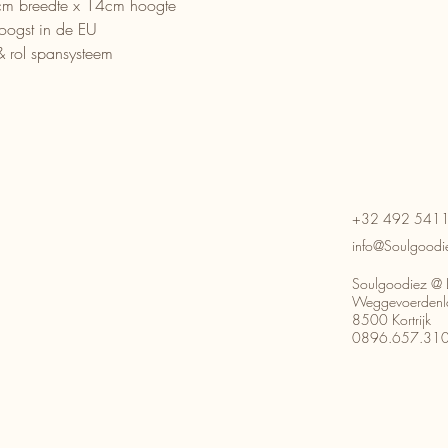
cm breedte x 14cm hoogte
eoogst in de EU
 rol spansysteem
+32 492 541
info@Soulgoodi
Soulgoodiez @ 
Weggevoerdenl
8500 Kortrijk
0896.657.31