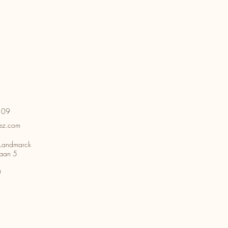
109
ez.com
Landmarck
aan 5
0