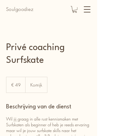
Soulgoodiez
Privé coaching
Surfskate
49
euro
€ 49
Kortrijk
Beschrijving van de dienst
Wil jij graag in alle rust kennismaken met
Surfskaten als beginner of heb je reeds ervaring
maar wil je jouw surfskate skills naar het