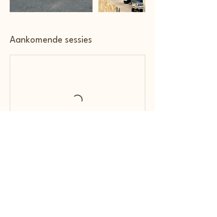
Aankomende sessies
Contactgegevens
Kortrijk, Belgium
+32 492 541109
info@soulgoodiez.com