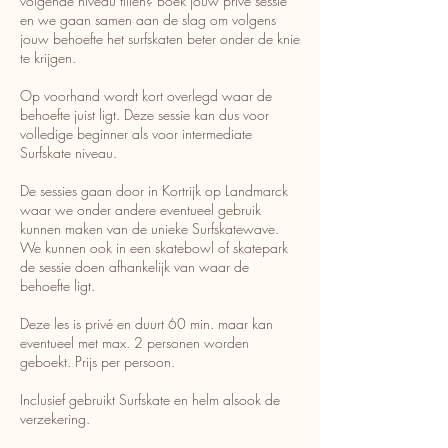
volgende niveau tillen? Boek jouw privé sessie
en we gaan samen aan de slag om volgens
jouw behoefte het surfskaten beter onder de knie
te krijgen.
Op voorhand wordt kort overlegd waar de
behoefte juist ligt. Deze sessie kan dus voor
volledige beginner als voor intermediate
Surfskate niveau.
De sessies gaan door in Kortrijk op Landmarck
waar we onder andere eventueel gebruik
kunnen maken van de unieke Surfskatewave.
We kunnen ook in een skatebowl of skatepark
de sessie doen afhankelijk van waar de
behoefte ligt.
Deze les is privé en duurt 60 min. maar kan
eventueel met max. 2 personen worden
geboekt. Prijs per persoon.
Inclusief gebruikt Surfskate en helm alsook de
verzekering.