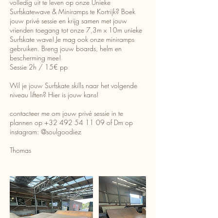
volledig uit te leven op onze Unieke
Surfskatewave & Miniramps te Kortrijk? Boek
jouw privé sessie en krijg samen met jouw
vrienden toegang tot onze 7,3m x 10m unieke
Surfskate wave! Je mag ook onze miniramps
gebruiken. Breng jouw boards, helm en
bescherming mee!
Sessie 2h / 15€ pp
Wil je jouw Surfskate skills naar het volgende
niveau liften? Hier is jouw kans!
contacteer me om jouw privé sessie in te
plannen op +32 492 54 11 09 of Dm op
instagram: @soulgoodiez
Thomas