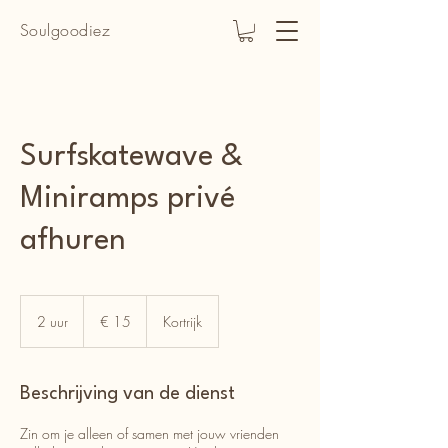
Soulgoodiez
Surfskatewave &
Miniramps privé
afhuren
15
euro
2 uur
2
€ 15
Kortrijk
u
u
r
Beschrijving van de dienst
Zin om je alleen of samen met jouw vrienden